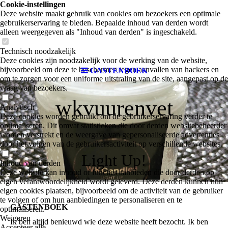
Cookie-instellingen
Deze website maakt gebruik van cookies om bezoekers een optimale
gebruikerservaring te bieden. Bepaalde inhoud van derden wordt
alleen weergegeven als "Inhoud van derden" is ingeschakeld.
Technisch noodzakelijk
Deze cookies zijn noodzakelijk voor de werking van de website,
bijvoorbeeld om deze te beschermen tegen aanvallen van hackers en
GASTENBOEK
om te zorgen voor een uniforme uitstraling van de site, aangepast op de
vraag van bezoekers.
wkvuurenvet
Analytisch
Deze cookies worden gebruikt om de gebruikerservaring verder te
optimaliseren. Dit omvat statistieken die door derden websitebeheerder
worden verstrekt en de weergave van gepersonaliseerde advertenties
door het volgen van de gebruikersactiviteit op verschillende websites.
Light Up!
Inhoud van derden
Deze website kan inhoud of functies aanbieden die door derden op
eigen verantwoordelijkheid wordt geleverd. Deze derden kunnen hun
eigen cookies plaatsen, bijvoorbeeld om de activiteit van de gebruiker
te volgen of om hun aanbiedingen te personaliseren en te
GASTENBOEK
optimaliseren.
Weigeren
Ik ben altijd benieuwd wie deze website heeft bezocht. Ik ben
Accepteer alle