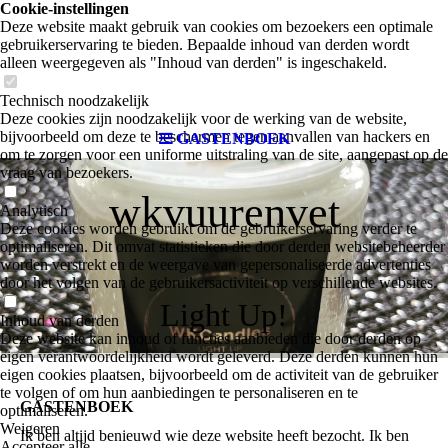
Cookie-instellingen
Deze website maakt gebruik van cookies om bezoekers een optimale
gebruikerservaring te bieden. Bepaalde inhoud van derden wordt
alleen weergegeven als "Inhoud van derden" is ingeschakeld.
Technisch noodzakelijk
Deze cookies zijn noodzakelijk voor de werking van de website,
bijvoorbeeld om deze te beschermen tegen aanvallen van hackers en
GASTENBOEK
om te zorgen voor een uniforme uitstraling van de site, aangepast op de
vraag van bezoekers.
wkvuurenvet
Analytisch
Deze cookies worden gebruikt om de gebruikerservaring verder te
optimaliseren. Dit omvat statistieken die door derden websitebeheerder
worden verstrekt en de weergave van gepersonaliseerde advertenties
door het volgen van de gebruikersactiviteit op verschillende websites.
Light Up!
Inhoud van derden
Deze website kan inhoud of functies aanbieden die door derden op
eigen verantwoordelijkheid wordt geleverd. Deze derden kunnen hun
eigen cookies plaatsen, bijvoorbeeld om de activiteit van de gebruiker
te volgen of om hun aanbiedingen te personaliseren en te
GASTENBOEK
optimaliseren.
Weigeren
Ik ben altijd benieuwd wie deze website heeft bezocht. Ik ben
Accepteer alle