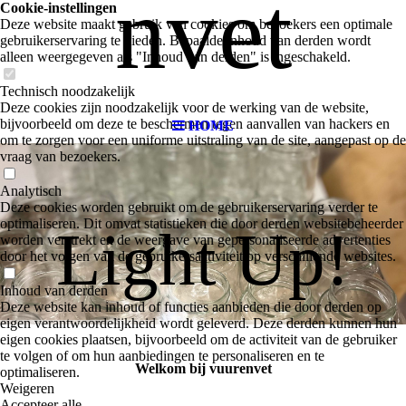
nvet
Cookie-instellingen
Deze website maakt gebruik van cookies om bezoekers een optimale
gebruikerservaring te bieden. Bepaalde inhoud van derden wordt
alleen weergegeven als "Inhoud van derden" is ingeschakeld.
Technisch noodzakelijk
Deze cookies zijn noodzakelijk voor de werking van de website,
bijvoorbeeld om deze te beschermen tegen aanvallen van hackers en
HOME
om te zorgen voor een uniforme uitstraling van de site, aangepast op de
vraag van bezoekers.
Analytisch
Deze cookies worden gebruikt om de gebruikerservaring verder te
optimaliseren. Dit omvat statistieken die door derden websitebeheerder
Light Up!
worden verstrekt en de weergave van gepersonaliseerde advertenties
door het volgen van de gebruikersactiviteit op verschillende websites.
Inhoud van derden
Deze website kan inhoud of functies aanbieden die door derden op
eigen verantwoordelijkheid wordt geleverd. Deze derden kunnen hun
eigen cookies plaatsen, bijvoorbeeld om de activiteit van de gebruiker
te volgen of om hun aanbiedingen te personaliseren en te
Welkom bij vuurenvet
optimaliseren.
Weigeren
Accepteer alle